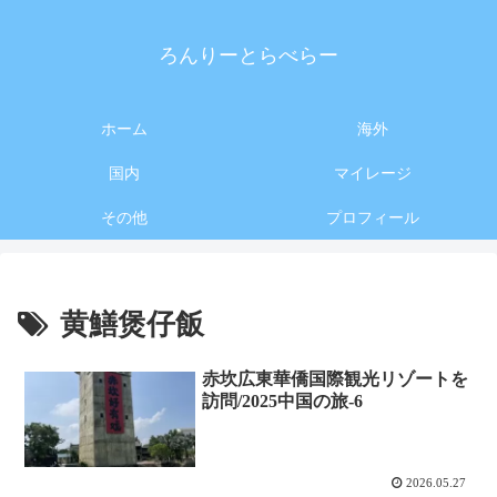
ろんりーとらべらー
ホーム
海外
国内
マイレージ
その他
プロフィール
黄鱔煲仔飯
赤坎広東華僑国際観光リゾートを
訪問/2025中国の旅-6
2026.05.27