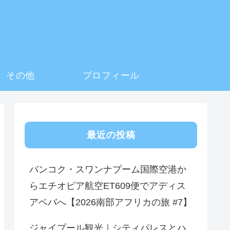
その他
プロフィール
最近の投稿
バンコク・スワンナプーム国際空港か
らエチオピア航空ET609便でアディス
アベバへ【2026南部アフリカの旅 #7】
ジャイプール観光｜シティパレスとハ