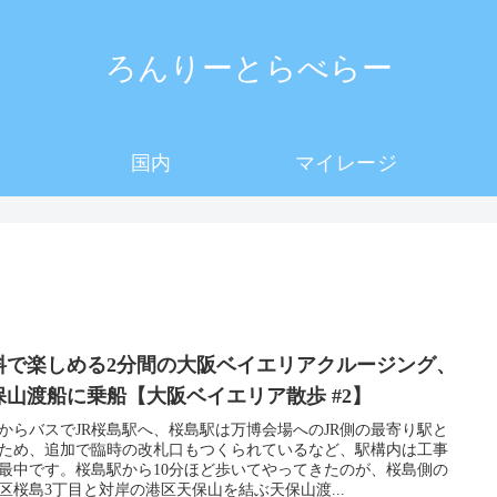
ろんりーとらべらー
国内
マイレージ
料で楽しめる2分間の大阪ベイエリアクルージング、
保山渡船に乗船【大阪ベイエリア散歩 #2】
からバスでJR桜島駅へ、桜島駅は万博会場へのJR側の最寄り駅と
ため、追加で臨時の改札口もつくられているなど、駅構内は工事
最中です。桜島駅から10分ほど歩いてやってきたのが、桜島側の
区桜島3丁目と対岸の港区天保山を結ぶ天保山渡...