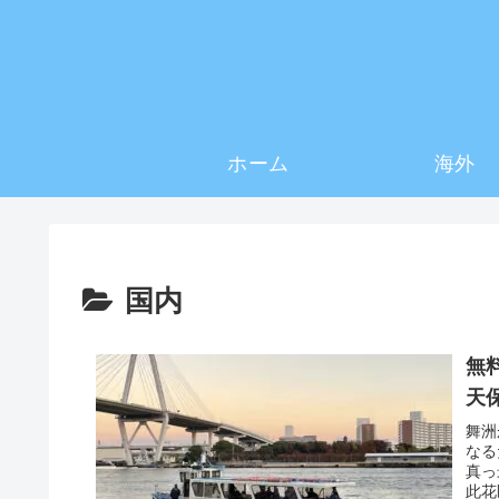
ホーム
海外
国内
無
天
舞洲
なる
真っ
此花