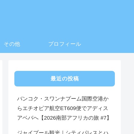
その他
プロフィール
最近の投稿
バンコク・スワンナプーム国際空港か
らエチオピア航空ET609便でアディス
アベバへ【2026南部アフリカの旅 #7】
ジャイプール観光｜シティパレスとハ