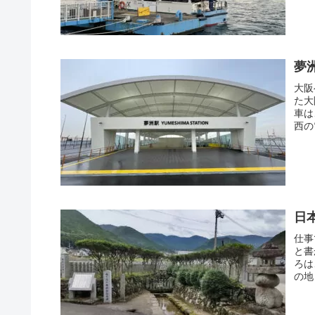
夢
大阪
た大
車は
西の
日
仕事
と書
ろは
の地