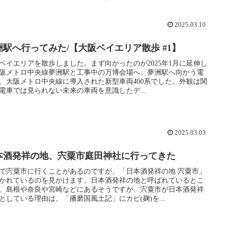
2025.03.10
洲駅へ行ってみた/【大阪ベイエリア散歩 #1】
ベイエリアを散歩しました。まず向かったのが2025年1月に延伸し
阪メトロ中央線夢洲駅と工事中の万博会場へ。夢洲駅へ向かう電
、大阪メトロ中央線に導入された新型車両400系でした。外観は関
電車では見られない未来の車両を意識したデ...
2025.03.03
本酒発祥の地、宍粟市庭田神社に行ってきた
で宍粟市に行くことがあるのですが、「日本酒発祥の地 宍粟市」
かれているのを見かけます。日本酒発祥の地と呼ばれているとこ
、島根や奈良や宮崎などにあるそうですが、宍粟市が日本酒発祥
としている理由は、「播磨国風土記」にカビ(麹)を...