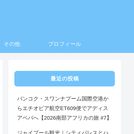
その他
プロフィール
最近の投稿
バンコク・スワンナプーム国際空港か
らエチオピア航空ET609便でアディス
アベバへ【2026南部アフリカの旅 #7】
ジャイプール観光｜シティパレスとハ