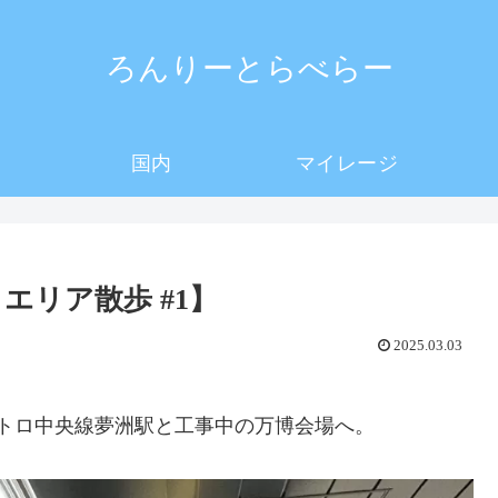
ろんりーとらべらー
国内
マイレージ
エリア散歩 #1】
2025.03.03
メトロ中央線夢洲駅と工事中の万博会場へ。