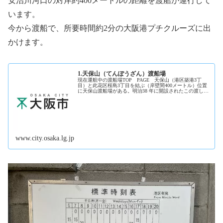
安治川河口の対岸約400メートルの距離を渡船が運行して
います。
今から渡船で、所要時間約2分の大阪港プチクルーズに出
かけます。
1.天保山（てんぽうざん）渡船場
現在運航中の渡船場TOP PAGE 天保山（港区築港3丁
目）と此花区桜島3丁目を結ぶ（岸壁間400メートル）位置
に天保山渡船場がある。明治38 年に開設されたこの渡し
は、大阪港の繁栄を企図した大阪市が港湾振興策の一環と
して始めたもので、昭....
www.city.osaka.lg.jp