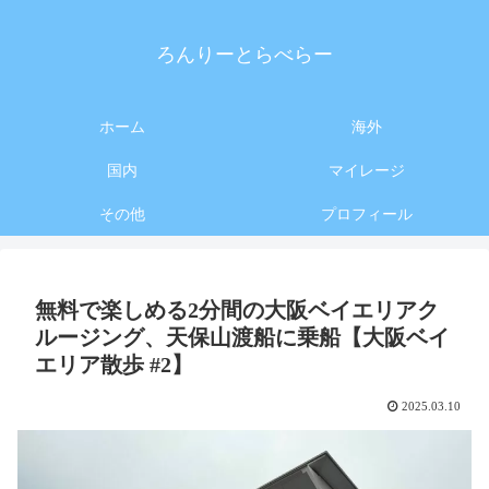
ろんりーとらべらー
ホーム
海外
国内
マイレージ
その他
プロフィール
無料で楽しめる2分間の大阪ベイエリアク
ルージング、天保山渡船に乗船【大阪ベイ
エリア散歩 #2】
2025.03.10