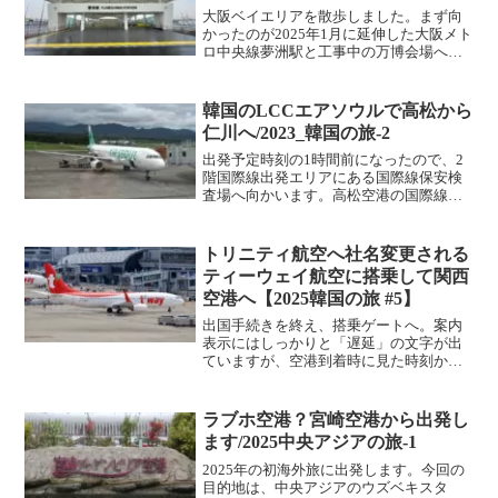
大阪ベイエリアを散歩しました。まず向
かったのが2025年1月に延伸した大阪メト
ロ中央線夢洲駅と工事中の万博会場へ。
夢洲駅へ向かう電車は、大阪メトロ中央
線に導入された新型車両400系でした。外
観は関西の電車では見られない未来の車
韓国のLCCエアソウルで高松から
両を意識したデ...
仁川へ/2023_韓国の旅-2
出発予定時刻の1時間前になったので、2
階国際線出発エリアにある国際線保安検
査場へ向かいます。高松空港の国際線保
安検査場は1レーンだけ、その先の出国審
査場も2レーンだけという最低限の規模し
かありませんが、高松空港の国際線は1日
トリニティ航空へ社名変更される
最大4本、時間も...
ティーウェイ航空に搭乗して関西
空港へ【2025韓国の旅 #5】
出国手続きを終え、搭乗ゲートへ。案内
表示にはしっかりと「遅延」の文字が出
ていますが、空港到着時に見た時刻から
は変わっていない様子。これ以上遅れる
ことはなさそうで、ひとまず安心です。
今回はプライオリティパスで利用できる
ラブホ空港？宮崎空港から出発し
ラウンジもなく、搭乗まで...
ます/2025中央アジアの旅-1
2025年の初海外旅に出発します。今回の
目的地は、中央アジアのウズベキスタ