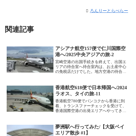
ろんりーとらべらー
関連記事
アシアナ航空157便で仁川国際空
港へ/2025中央アジアの旅-2
宮崎空港の出国手続きを終えて、出国エ
リアの待合室へ待合室内は、お土産中心
の免税店だけでした。地方空港の待合室
は大体このパターンですね。予定より5分
程度早い12時に搭乗が開始され機内へ。
アシアナ航空157便、仁川国際空港行き、
香港航空618便で日本帰国へ/2024
機体はエアバスA...
ラオス、タイの旅-11
香港航空780便でバンコクから香港に到
着、トランスファーチェックを受けて、
香港国際空港の出発エリアへやってきた
のは、午前7時前。次に乗るのは香港航空
618便、大阪行きの出発予定時刻は11時
55分なので、約5時間の待ち時間がありま
夢洲駅へ行ってみた/【大阪ベイ
す。前回の最...
エリア散歩 #1】