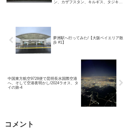
ン、カザフスタン、キルギス、タジキス
タン、トルクメニスタンです。旅の出発
はJR宮崎駅。宮崎駅から宮崎空港駅を結
ぶJR宮崎空港線に乗車します。JR宮崎空
港線は、宮崎駅か...
夢洲駅へ行ってみた/【大阪ベイエリア散
歩 #1】
中国東方航空9728便で昆明長水国際空港
へ、そして空港夜明かし/2024ラオス、タ
イの旅-4
コメント