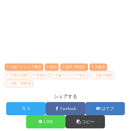
大阪ベイエリア散歩
国内
国内【県別】
大阪府
天保山渡船
天保山
大阪ベイエリア散歩
大阪の渡船
大阪 渡船場
シェアする
X
Facebook
はてブ
LINE
コピー