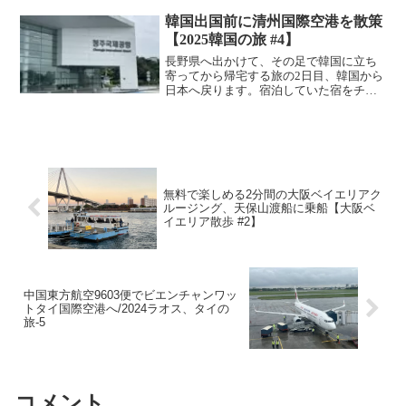
「蜆岡鎮錦江里」です。赤坎・広東華僑
国際観光リゾートから車で30分弱、錦江
韓国出国前に清州国際空港を散策
里のゲートに到着した...
【2025韓国の旅 #4】
長野県へ出かけて、その足で韓国に立ち
寄ってから帰宅する旅の2日目、韓国から
日本へ戻ります。宿泊していた宿をチェ
ックアウトし、空港へ向かいます。今回
の清州では「モーテル」に宿泊しまし
た。韓国のモーテルは、日本でいうラブ
ホテルのような位置付けだ...
無料で楽しめる2分間の大阪ベイエリアク
ルージング、天保山渡船に乗船【大阪ベ
イエリア散歩 #2】
中国東方航空9603便でビエンチャンワッ
トタイ国際空港へ/2024ラオス、タイの
旅-5
コメント