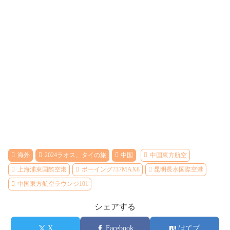
海外
2024ラオス、タイの旅
中国
中国東方航空
上海浦東国際空港
ボーイング737MAX8
昆明長水国際空港
中国東方航空ラウンジ101
シェアする
X
Facebook
はてブ