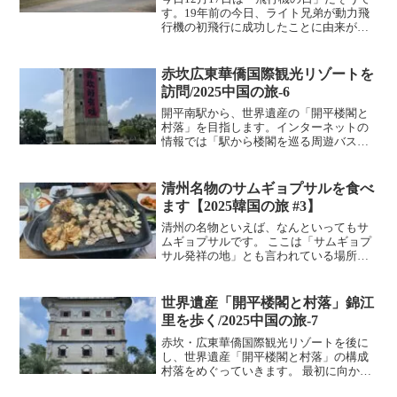
す。19年前の今日、ライト兄弟が動力飛
行機の初飛行に成功したことに由来があ
るそうです。飛行機の日という事で今年
（2022年）の飛行機搭乗を振り返ってみ
ます。2022年の飛行機搭乗回数は日本国
赤坎広東華僑国際観光リゾートを
内線 全日...
訪問/2025中国の旅-6
開平南駅から、世界遺産の「開平楼閣と
村落」を目指します。インターネットの
情報では「駅から楼閣を巡る周遊バスが
運行されている」とのことでしたが、現
地で確認してみると、どうやら周遊バス
は廃止されてしまったようです。そこで
清州名物のサムギョプサルを食べ
予定を変更し、配車アプリ...
ます【2025韓国の旅 #3】
清州の名物といえば、なんといってもサ
ムギョプサルです。 ここは「サムギョプ
サル発祥の地」とも言われている場所。
そんな本場にやってきて、食べないわけ
にはいきません。清州でサムギョプサル
を食べるならここ、ということで「サム
世界遺産「開平楼閣と村落」錦江
ギョプサル通り」にやっ...
里を歩く/2025中国の旅-7
赤坎・広東華僑国際観光リゾートを後に
し、世界遺産「開平楼閣と村落」の構成
村落をめぐっていきます。 最初に向かっ
たのは市街地から最も離れた場所にある