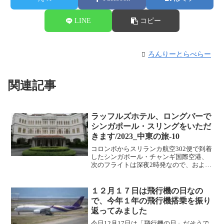
LINE
コピー
ろんりーとらべらー
関連記事
ラッフルズホテル、ロングバーで
シンガポール・スリングをいただ
きます/2023_中東の旅-10
コロンボからスリランカ航空302便で到着
したシンガポール・チャンギ国際空港、
次のフライトは深夜2時発なので、およそ
12時間のトランジットとなります。12時
間あれば、シンガポールの市内に行って
くることができるので、トランジット時
１２月１７日は飛行機の日なの
間を使ってシン...
で、今年１年の飛行機搭乗を振り
返ってみました
今日12月17日は「飛行機の日」だそうで