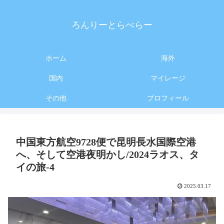
ろんりーとらべらー
ホーム
海外
国内
マイレージ
その他
プロフィール
中国東方航空9728便で昆明長水国際空港
へ、そして空港夜明かし/2024ラオス、タ
イの旅-4
2025.03.17