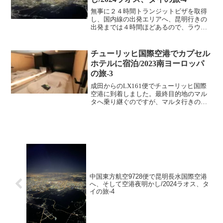
無事に２４時間トランジットビザを取得
し、国内線の出発エリアへ、昆明行きの
出発までは４時間ほどあるので、ラウン
ジを利用することにします。今回利用し
たラウンジは、中国東方航空ラウンジ101
です。このラウンジはプライオリティパ
チューリッヒ国際空港でカプセル
スで利用することがで...
ホテルに宿泊/2023南ヨーロッパ
の旅-3
成田からのLX161便でチューリッヒ国際
空港に到着しました。最終目的地のマル
タへ乗り継ぐのですが、マルタ行きの便
は明日の午前の出発になるので、チュー
リッヒで1泊する事になります。物価が高
いので有名なスイスなので、空港泊も考
えたのですが、チュ...
中国東方航空9728便で昆明長水国際空港
へ、そして空港夜明かし/2024ラオス、タ
イの旅-4