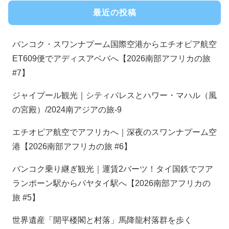
最近の投稿
バンコク・スワンナプーム国際空港からエチオピア航空
ET609便でアディスアベバへ【2026南部アフリカの旅
#7】
ジャイプール観光｜シティパレスとハワー・マハル（風
の宮殿）/2024南アジアの旅-9
エチオピア航空でアフリカへ｜深夜のスワンナプーム空
港【2026南部アフリカの旅 #6】
バンコク乗り継ぎ観光｜運賃2バーツ！タイ国鉄でフア
ランポーン駅からパヤタイ駅へ【2026南部アフリカの
旅 #5】
世界遺産「開平楼閣と村落」馬降龍村落群を歩く