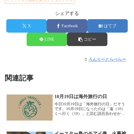
ワットタイ国際空港
ビエンチャン
シェアする
X
Facebook
はてブ
LINE
コピー
ろんりーとらべらー
関連記事
10月19日は海外旅行の日
今日10月19日は「海外旅行の日」だそう
です。10月19日になったのは「遠（10）
くへ行く（19）」と読む語呂合わせから
来ているそうで、旅行会社や海外旅行愛
好者などが制定し、海外旅行の楽しみ方
などについて考える日としているそうで
す。知りませ...
イースター島のモアイ像、火事被