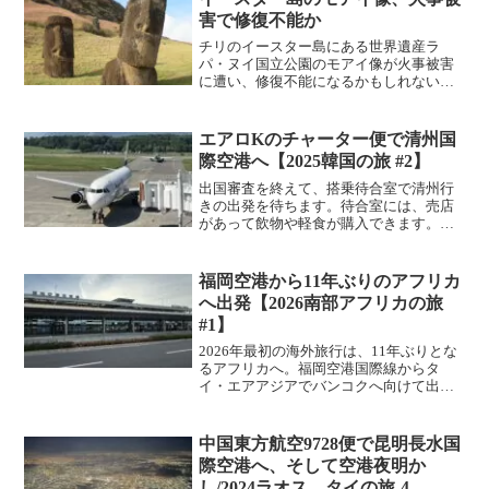
害で修復不能か
チリのイースター島にある世界遺産ラ
パ・ヌイ国立公園のモアイ像が火事被害
に遭い、修復不能になるかもしれないほ
どの損傷を受けたそうです。2004年にチ
リのイースター島行きました。島内にあ
るモアイ像は見に行っていて、今回山火
エアロKのチャーター便で清州国
事の被害に有ったモアイ...
際空港へ【2025韓国の旅 #2】
出国審査を終えて、搭乗待合室で清州行
きの出発を待ちます。待合室には、売店
があって飲物や軽食が購入できます。長
野名物のおやきが売られていたので、食
べながら搭乗開始を待ちます。清州行き
の出発案内には「チャーター便」の文字
福岡空港から11年ぶりのアフリカ
が表示されています。搭乗...
へ出発【2026南部アフリカの旅
#1】
2026年最初の海外旅行は、11年ぶりとな
るアフリカへ。福岡空港国際線からタ
イ・エアアジアでバンコクへ向けて出発
します。チェックインや外貨両替、出国
手続き、リニューアルした国際線ターミ
ナルの様子を紹介します。
中国東方航空9728便で昆明長水国
際空港へ、そして空港夜明か
し/2024ラオス、タイの旅-4