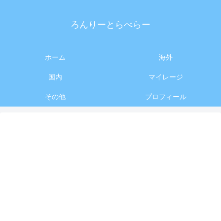
ろんりーとらべらー
ホーム
海外
国内
マイレージ
その他
プロフィール