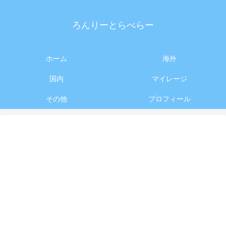
ろんりーとらべらー
ホーム
海外
国内
マイレージ
その他
プロフィール