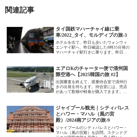
関連記事
タイ国鉄マハーチャイ線に乗
車/2022_タイ、モルディブの旅-3
ホテルを出て、昨日も歩いたウォンウィ
エンヤイ駅へ、昨日確認した8時35分発の
マハーチャイ駅行きに乗ります。昨日の
うちに確認をしておいたので、余裕をも
って駅に到着、時間もあったので、朝食
を買おうと思ったのですが、昨日出てい
エアロKのチャーター便で清州国
た屋台は無く、朝食に...
際空港へ【2025韓国の旅 #2】
出国審査を終えて、搭乗待合室で清州行
きの出発を待ちます。待合室には、売店
があって飲物や軽食が購入できます。長
野名物のおやきが売られていたので、食
べながら搭乗開始を待ちます。清州行き
の出発案内には「チャーター便」の文字
ジャイプール観光｜シティパレス
が表示されています。搭乗...
とハワー・マハル（風の宮
殿）/2024南アジアの旅-9
ジャイプールのシティパレスとハワー・
マハル（風の宮殿）を訪問。ステンドグ