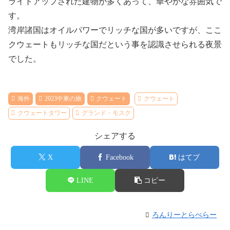
ライトアップされた建物が多くあって、華やかな雰囲気で
す。
湾岸諸国はオイルパワーでリッチな国が多いですが、ここ
クウェートもリッチな国だという事を認識させられる夜景
でした。
海外
2023中東の旅
クウェート
クウェート
クウェートタワー
グランド・モスク
シェアする
X
Facebook
はてブ
LINE
コピー
ろんりーとらべらー