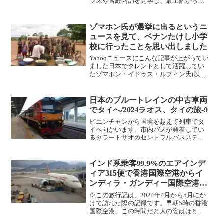
ラスや宮殿内部を見学し、最上階からの
絶景を楽しみました。夜にはライトアッ
プされた幻想的な姿も紹介します。
ゾマホン氏が選挙に出るというニ
ュースを見て、ベナンたけし小学
校に行ったことを思い出しました
Yahooニュースにこんな記事が上がってい
ました日本でタレントとして活躍してい
たゾマホン・イドゥス・ルフィン氏(以下
ゾマホン氏)が母国ベナンの国会「国民議
会」の選挙に出馬するそうです。ゾマホ
ン氏は日本でタレント活動をして稼いだ
日本のブルートレインの中古車両
お金で母国に小...
でタイへ/2024ラオス、タイの旅-9
ビエンチャンから国境を越えて列車でタ
イへ向かいます。市内バスが発着してい
るタラートサオのセントラルバスステー
ション(CBS)へ。ダラートサオのバスステ
ーション(CBS)からはビエンチャン市内各
地へのバスが発着しており、ビエンチャ
インド系乗客99.9%のエアインデ
ン国際空港、...
ィア315便で香港国際空港からイ
ンディラ・ガンディー国際空港
へ/2024南アジアの旅-5
※この旅行記は、2024年4月から5月にか
けて訪れた際の記録です。早朝5時の香港
国際空港、この時間だと人の姿はほとん
ど無くとても静かです。一晩を過ごした