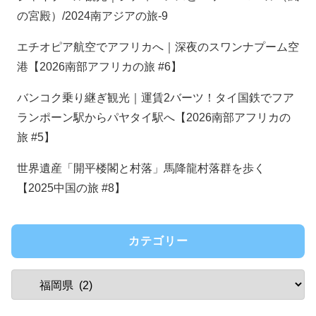
の宮殿）/2024南アジアの旅-9
エチオピア航空でアフリカへ｜深夜のスワンナプーム空
港【2026南部アフリカの旅 #6】
バンコク乗り継ぎ観光｜運賃2バーツ！タイ国鉄でフア
ランポーン駅からパヤタイ駅へ【2026南部アフリカの
旅 #5】
世界遺産「開平楼閣と村落」馬降龍村落群を歩く
【2025中国の旅 #8】
カテゴリー