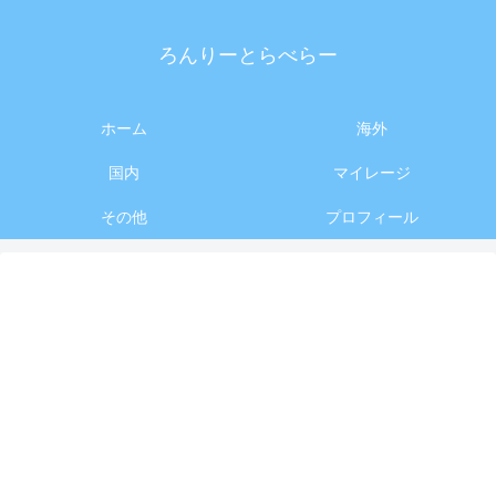
ろんりーとらべらー
ホーム
海外
国内
マイレージ
その他
プロフィール