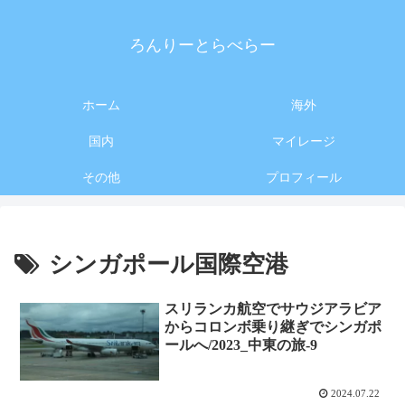
ろんりーとらべらー
ホーム
海外
国内
マイレージ
その他
プロフィール
シンガポール国際空港
スリランカ航空でサウジアラビア
からコロンボ乗り継ぎでシンガポ
ールへ/2023_中東の旅-9
2024.07.22