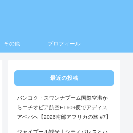
その他
プロフィール
最近の投稿
バンコク・スワンナプーム国際空港か
らエチオピア航空ET609便でアディス
アベバへ【2026南部アフリカの旅 #7】
ジャイプール観光｜シティパレスとハ