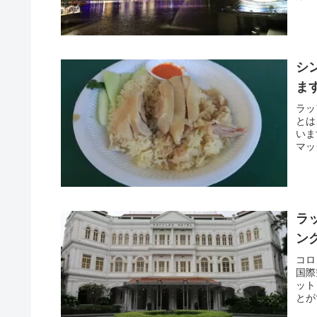
シ
ます
ラッ
とは
いま
マッ
ラ
ング
コロ
国際
ット
とが