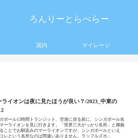
ろんりーとらべらー
国内
マイレージ
ーライオンは夜に見たほうが良い？/2023_中東の
12
ガポール12時間トランジット、空港に戻る前に、シンガポール名
マーライオンを見に行きます。「世界三大がっかり名所」と揶揄
ることでお馴染みのマーライオンですが、シンガポールといえ
コレという名所なのは間違いありません。ラッフルズホ...