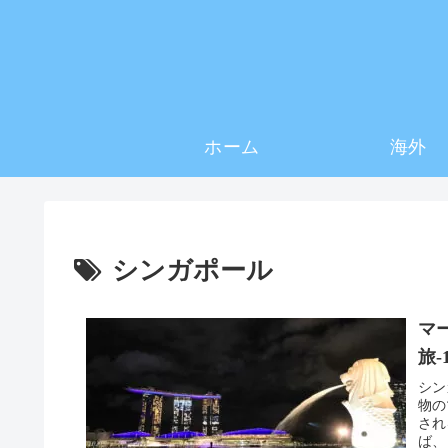
ホーム
海外
シンガポール
マ
旅-
シン
物の
され
ば、