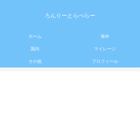
ろんりーとらべらー
ホーム
海外
国内
マイレージ
その他
プロフィール