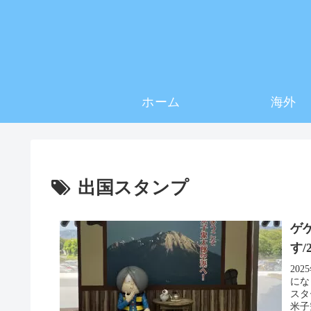
ホーム
海外
出国スタンプ
ゲ
す/
20
にな
スタ
米子