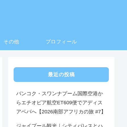
その他
プロフィール
最近の投稿
バンコク・スワンナプーム国際空港か
らエチオピア航空ET609便でアディス
アベバへ【2026南部アフリカの旅 #7】
ジャイプール観光｜シティパレスとハ