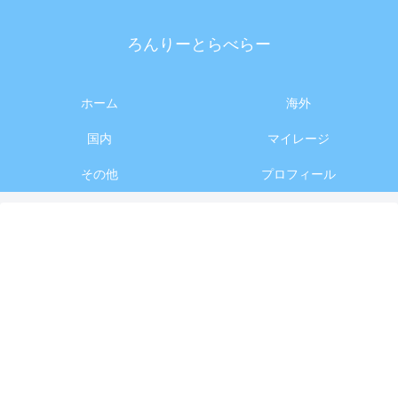
ろんりーとらべらー
ホーム
海外
国内
マイレージ
その他
プロフィール