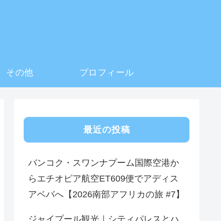
その他
プロフィール
最近の投稿
バンコク・スワンナプーム国際空港か
らエチオピア航空ET609便でアディス
アベバへ【2026南部アフリカの旅 #7】
ジャイプール観光｜シティパレスとハ