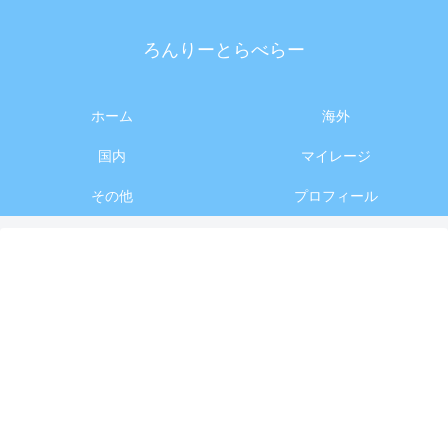
ろんりーとらべらー
ホーム
海外
国内
マイレージ
その他
プロフィール