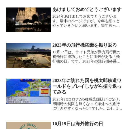
あけましておめでとうございます
2024年あけましておめでとうございま
す。場末のページですが、今年も細々と
やっていきたいと思います。毎年言って
ますが、今年はもう少し更新頻度を上げ
るよう頑張りたいです。本年もよろしく
お願いいたします。にほんブログ村
2023年の飛行機搭乗を振り返る
12月17日は、ライト兄弟が動力飛行機の
初飛行に成功したことに由来がある「飛
行機の日」です。2023年の飛行機搭乗を
振り返ります。日本 日本航空(JAL)羽田-
バンコク/スワンナプーム ボーイング787-
8シンガポール-羽田 ボーイング76...
2023年に訪れた国を桃太郎鉄道ワ
ールドをプレイしながら振り返っ
てみる
2023年はコロナが5種感染症扱いになり、
帰国時の制限も無くなって海外への旅行
に行きやすくなった1年でした。2月、5
月、8月と海外に3回旅立つことができま
した。2023年の大みそかになったので、
今年訪れた国を11月に発売された桃太郎
10月19日は海外旅行の日
電鉄ワー...