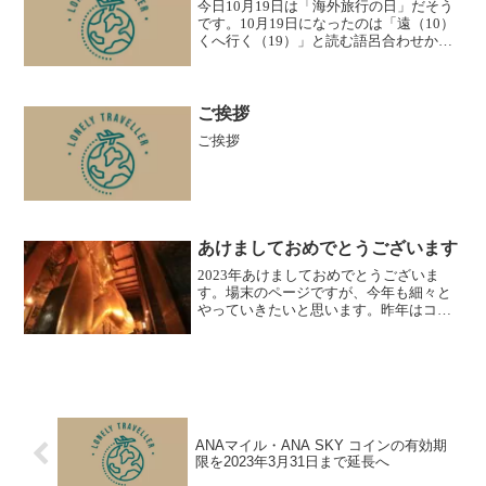
今日10月19日は「海外旅行の日」だそう
です。10月19日になったのは「遠（10）
くへ行く（19）」と読む語呂合わせから
来ているそうで、旅行会社や海外旅行愛
好者などが制定し、海外旅行の楽しみ方
などについて考える日としているそうで
す。知りませ...
ご挨拶
ご挨拶
あけましておめでとうございます
2023年あけましておめでとうございま
す。場末のページですが、今年も細々と
やっていきたいと思います。昨年はコロ
ナ禍から3年ぶりに海外（タイ、モルディ
ブ）に飛び立つこともでき、コロナ禍か
ら少しずつ回復してきてることを実感で
きた1年でした。20...
ANAマイル・ANA SKY コインの有効期
限を2023年3月31日まで延長へ