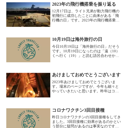
ます。2022年の飛行機搭乗回数は日本国
2023年の飛行機搭乗を振り返る
内線 全日...
12月17日は、ライト兄弟が動力飛行機の
初飛行に成功したことに由来がある「飛
行機の日」です。2023年の飛行機搭乗を
振り返ります。日本 日本航空(JAL)羽田-
バンコク/スワンナプーム ボーイング787-
8シンガポール-羽田 ボーイング76...
10月19日は海外旅行の日
今日10月19日は「海外旅行の日」だそう
です。10月19日になったのは「遠（10）
くへ行く（19）」と読む語呂合わせから
来ているそうで、旅行会社や海外旅行愛
好者などが制定し、海外旅行の楽しみ方
などについて考える日としているそうで
す。知りませ...
あけましておめでとうございます
2023年あけましておめでとうございま
す。場末のページですが、今年も細々と
やっていきたいと思います。昨年はコロ
ナ禍から3年ぶりに海外（タイ、モルディ
ブ）に飛び立つこともでき、コロナ禍か
ら少しずつ回復してきてることを実感で
きた1年でした。20...
コロナワクチン3回目接種
昨日コロナワクチンの3回目接種をしてき
ました。3回目接種に効果があるのかとい
う部分に疑問があるのは事実なのです