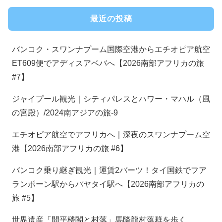
最近の投稿
バンコク・スワンナプーム国際空港からエチオピア航空
ET609便でアディスアベバへ【2026南部アフリカの旅
#7】
ジャイプール観光｜シティパレスとハワー・マハル（風
の宮殿）/2024南アジアの旅-9
エチオピア航空でアフリカへ｜深夜のスワンナプーム空
港【2026南部アフリカの旅 #6】
バンコク乗り継ぎ観光｜運賃2バーツ！タイ国鉄でフア
ランポーン駅からパヤタイ駅へ【2026南部アフリカの
旅 #5】
世界遺産「開平楼閣と村落」馬降龍村落群を歩く