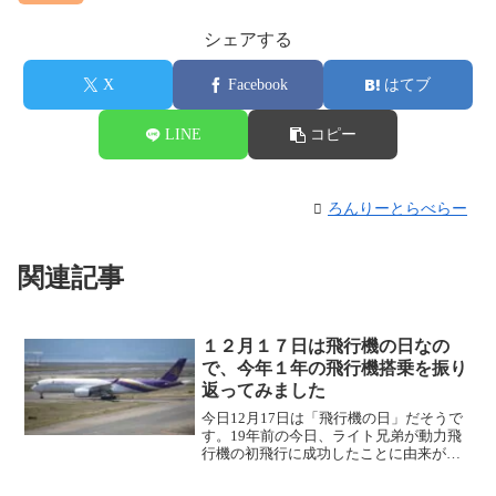
シェアする
X
Facebook
はてブ
LINE
コピー
ろんりーとらべらー
関連記事
１２月１７日は飛行機の日なの
で、今年１年の飛行機搭乗を振り
返ってみました
今日12月17日は「飛行機の日」だそうで
す。19年前の今日、ライト兄弟が動力飛
行機の初飛行に成功したことに由来があ
るそうです。飛行機の日という事で今年
（2022年）の飛行機搭乗を振り返ってみ