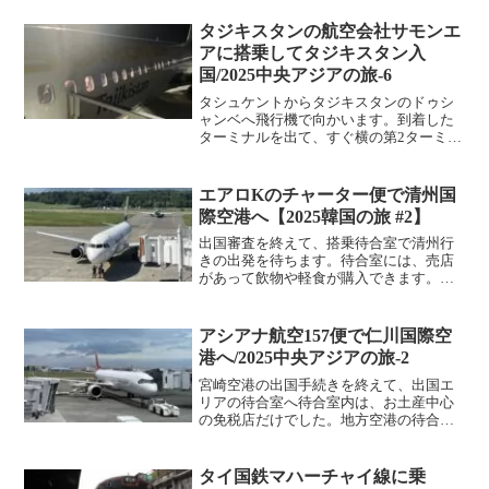
の外へは一歩も出ませんでした。これま
でにも上海や北京経由のフライトで何度
タジキスタンの航空会社サモンエ
か入国はしてい...
アに搭乗してタジキスタン入
国/2025中央アジアの旅-6
タシュケントからタジキスタンのドゥシ
ャンベへ飛行機で向かいます。到着した
ターミナルを出て、すぐ横の第2ターミナ
ルまで歩いて向かいます。別の建物の陰
になっていて、分かりにくいですが、歩
いて5分ほどで行くことができます。第2
エアロKのチャーター便で清州国
ターミナルに入り、国...
際空港へ【2025韓国の旅 #2】
出国審査を終えて、搭乗待合室で清州行
きの出発を待ちます。待合室には、売店
があって飲物や軽食が購入できます。長
野名物のおやきが売られていたので、食
べながら搭乗開始を待ちます。清州行き
の出発案内には「チャーター便」の文字
アシアナ航空157便で仁川国際空
が表示されています。搭乗...
港へ/2025中央アジアの旅-2
宮崎空港の出国手続きを終えて、出国エ
リアの待合室へ待合室内は、お土産中心
の免税店だけでした。地方空港の待合室
は大体このパターンですね。予定より5分
程度早い12時に搭乗が開始され機内へ。
アシアナ航空157便、仁川国際空港行き、
タイ国鉄マハーチャイ線に乗