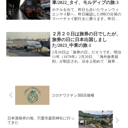
機体はエアバスA...
車/2022_タイ、モルディブの旅-3
ホテルを出て、昨日も歩いたウォンウィ
エンヤイ駅へ、昨日確認した8時35分発の
マハーチャイ駅行きに乗ります。昨日の
うちに確認をしておいたので、余裕をも
って駅に到着、時間もあったので、朝食
を買おうと思ったのですが、昨日出てい
２月２０日は旅券の日でしたが、
た屋台は無く、朝食に...
旅券の日に日本出国しまし
た/2023_中東の旅-1
2月20日は「旅券の日」だそうです。明治
11年（1878年）2月20日、「海外旅券規
則」が制定され、法令上初めて「旅券」
の用語が使用されたのを記念して、平成
10年（1998年）に同日を「旅券の日」と
定めたそうです。旅券の日の2月20日に日
本...
コロナワクチン3回目接種
日本酒発祥の地、宍粟市庭田神社に行っ
てきた