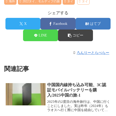
海外
2022タイ、モルディブの旅
タイ
タイ
シェアする
X
Facebook
はてブ
LINE
コピー
ろんりーとらべらー
関連記事
中国国内線持ち込み可能、3C認
証モバイルバッテリーを購
入/2025中国の旅-1
2025年の2度目の海外旅行は、中国に行く
ことにしました。実は昨年（2024年）も
ラオスへ行く際に中国を経由していて、
その時は昆明空港で空港泊。ただ、空港