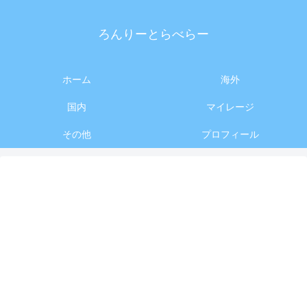
ろんりーとらべらー
ホーム
海外
国内
マイレージ
その他
プロフィール