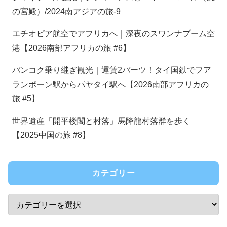
の宮殿）/2024南アジアの旅-9
エチオピア航空でアフリカへ｜深夜のスワンナプーム空
港【2026南部アフリカの旅 #6】
バンコク乗り継ぎ観光｜運賃2バーツ！タイ国鉄でフア
ランポーン駅からパヤタイ駅へ【2026南部アフリカの
旅 #5】
世界遺産「開平楼閣と村落」馬降龍村落群を歩く
【2025中国の旅 #8】
カテゴリー