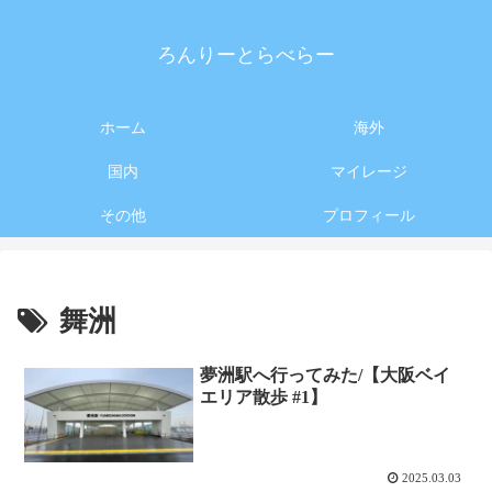
ろんりーとらべらー
ホーム
海外
国内
マイレージ
その他
プロフィール
舞洲
夢洲駅へ行ってみた/【大阪ベイ
エリア散歩 #1】
2025.03.03