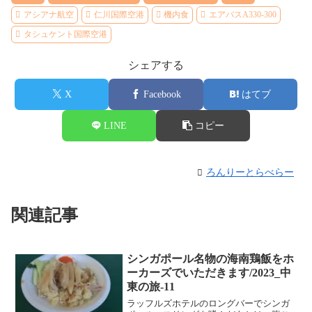
アシアナ航空
仁川国際空港
機内食
エアバスA330-300
タシュケント国際空港
シェアする
X
Facebook
はてブ
LINE
コピー
ろんりーとらべらー
関連記事
シンガポール名物の海南鶏飯をホ
ーカーズでいただきます/2023_中
東の旅-11
ラッフルズホテルのロングバーでシンガ