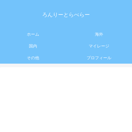
ろんりーとらべらー
ホーム
海外
国内
マイレージ
その他
プロフィール