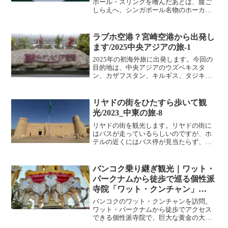
ポール・スリングを嗜んだあとは、腹ご
しらえへ、シンガポール名物のホーカー
ズ(屋台街)に向かいます。シンガポール地
下鉄「MRT」Maxwell駅のそばに建って
いる、マックスウェルフードセンター
ラブホ空港？宮崎空港から出発し
(Maxwel...
ます/2025中央アジアの旅-1
2025年の初海外旅に出発します。今回の
目的地は、中央アジアのウズベキスタ
ン、カザフスタン、キルギス、タジキス
タン、トルクメニスタンです。旅の出発
はJR宮崎駅。宮崎駅から宮崎空港駅を結
ぶJR宮崎空港線に乗車します。JR宮崎空
リヤドの街をひたすら歩いて観
港線は、宮崎駅か...
光/2023_中東の旅-8
リヤドの街を観光します。リヤドの街に
はバスが走っているらしいのですが、ホ
テルの近くにはバス停が見当たらず、ど
こを走っているのかわからなかったの
で、歩いて回ることにします。変な形の
建物ですが、これ貯水タンクです。この
バンコク乗り継ぎ観光｜ワット・
貯水タンクとクウェートで登...
パークナムから徒歩で巡る個性派
寺院「ワット・クンチャン」
【2026南部アフリカの旅 #4】
バンコクのワット・クンチャンを訪問。
ワット・パークナムから徒歩でアクセス
できる個性派寺院で、巨大な黄金の大
仏、ラーフ神、3頭のエラワン、妖艶な涅