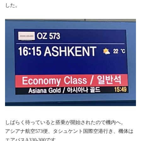
した。
しばらく待っていると搭乗が開始されたので機内へ。
アシアナ航空573便、タシュケント国際空港行き、機体は
エアバスA330-300です。