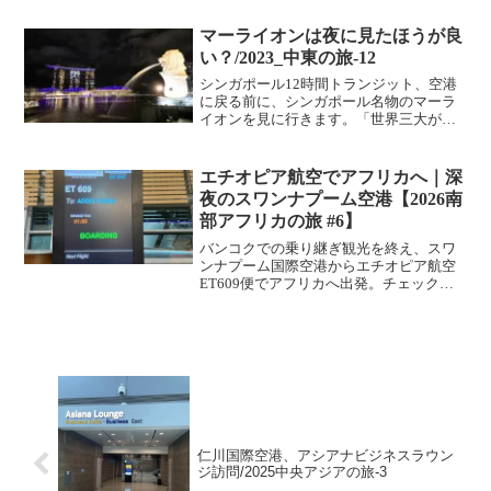
槃仏など見どころを紹介します。
マーライオンは夜に見たほうが良
い？/2023_中東の旅-12
シンガポール12時間トランジット、空港
に戻る前に、シンガポール名物のマーラ
イオンを見に行きます。「世界三大がっ
かり名所」と揶揄されることでお馴染み
のマーライオンですが、シンガポールと
いえば、コレという名所なのは間違いあ
エチオピア航空でアフリカへ｜深
りません。ラッフルズホ...
夜のスワンナプーム空港【2026南
部アフリカの旅 #6】
バンコクでの乗り継ぎ観光を終え、スワ
ンナプーム国際空港からエチオピア航空
ET609便でアフリカへ出発。チェックイ
ンやサテライトターミナル、プライオリ
ティ・パスで利用したラウンジの様子を
紹介します。
仁川国際空港、アシアナビジネスラウン
ジ訪問/2025中央アジアの旅-3