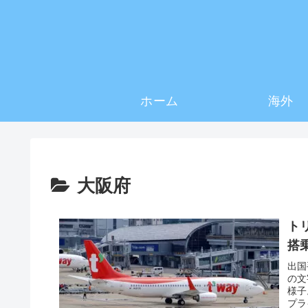
ホーム
海外
大阪府
ト
搭
出国
の文
様子
プラ