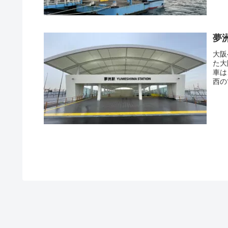
夢
大阪
た大
車は
西の