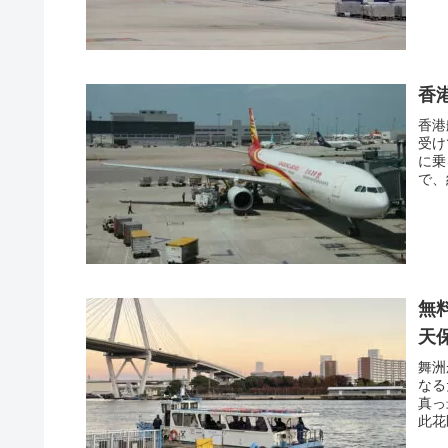
香港
香港
受け
に乗
で、
無
天
舞洲
なる
真っ
此花