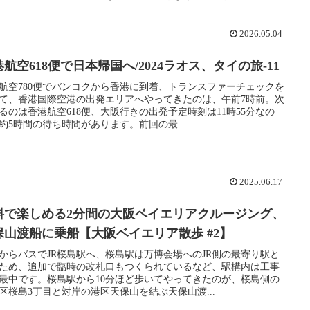
2026.05.04
航空618便で日本帰国へ/2024ラオス、タイの旅-11
航空780便でバンコクから香港に到着、トランスファーチェックを
て、香港国際空港の出発エリアへやってきたのは、午前7時前。次
るのは香港航空618便、大阪行きの出発予定時刻は11時55分なの
約5時間の待ち時間があります。前回の最...
2025.06.17
料で楽しめる2分間の大阪ベイエリアクルージング、
保山渡船に乗船【大阪ベイエリア散歩 #2】
からバスでJR桜島駅へ、桜島駅は万博会場へのJR側の最寄り駅と
ため、追加で臨時の改札口もつくられているなど、駅構内は工事
最中です。桜島駅から10分ほど歩いてやってきたのが、桜島側の
区桜島3丁目と対岸の港区天保山を結ぶ天保山渡...