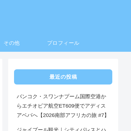
その他
プロフィール
最近の投稿
バンコク・スワンナプーム国際空港か
らエチオピア航空ET609便でアディス
アベバへ【2026南部アフリカの旅 #7】
ジャイプール観光｜シティパレスとハ