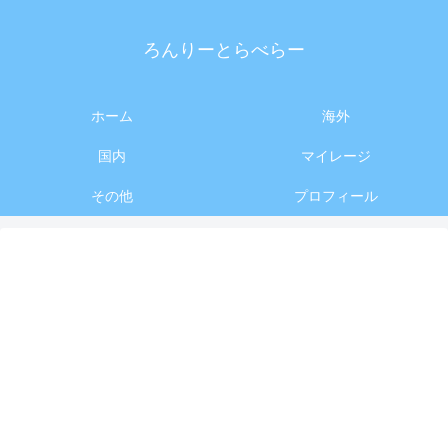
ろんりーとらべらー
ホーム
海外
国内
マイレージ
その他
プロフィール