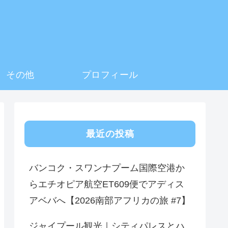
その他
プロフィール
最近の投稿
バンコク・スワンナプーム国際空港か
らエチオピア航空ET609便でアディス
アベバへ【2026南部アフリカの旅 #7】
ジャイプール観光｜シティパレスとハ