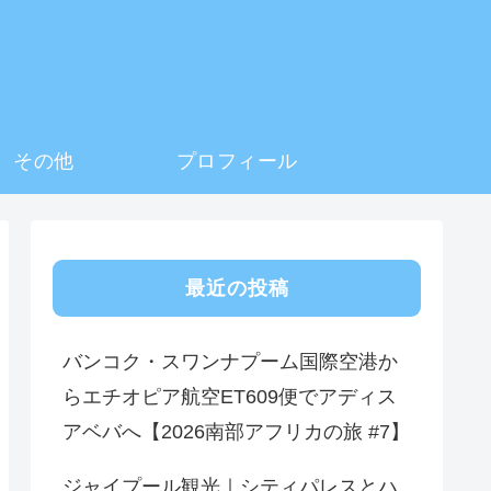
その他
プロフィール
最近の投稿
バンコク・スワンナプーム国際空港か
らエチオピア航空ET609便でアディス
アベバへ【2026南部アフリカの旅 #7】
ジャイプール観光｜シティパレスとハ